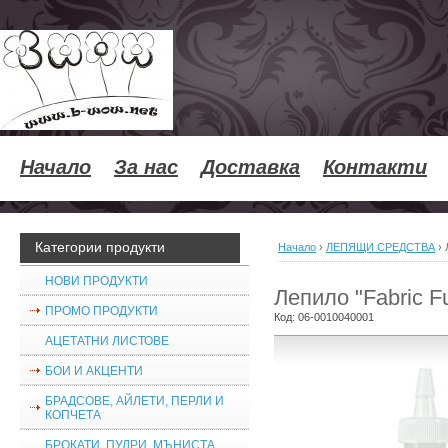
Начало
За нас
Доставка
Контакти
Категории продукти
Начало
›
ЛЕПЯЩИ СРЕДСТВА
›
НОВИ ПРОДУКТИ
Лепило "Fabric F
ПРОМО ПРОДУКТИ
Код:
06-0010040001
АЦЕТАТНИ ЛИСТОВЕ
БОИ И АКЦЕНТИ
БРАДСОВЕ, АЙЛЕТИ, ПЕРЛИ И
КОПЧЕТА
БРОКАТИ, ПУДРИ, МЪНИСТА,