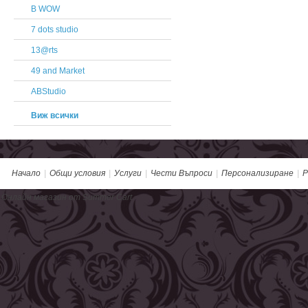
B WOW
7 dots studio
13@rts
49 and Market
ABStudio
Виж всички
Начало
|
Общи условия
|
Услуги
|
Чести Въпроси
|
Персонализиране
|
Р
Онлайн магазин от Summer Cart