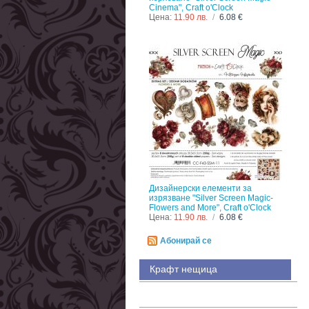
Cinema", Craft o'Clock
Цена:
11.90 лв.
/
6.08 €
Дизайнерски елементи за
изрязване "Silver Screen Magic-
Flowers and More", Craft o'Clock
Цена:
11.90 лв.
/
6.08 €
Абонирай се
Крафт нещица