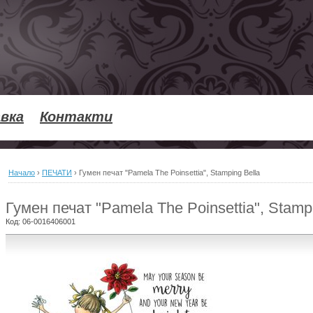
вка
Контакти
Начало
›
ПЕЧАТИ
›
Гумен печат "Pamela The Poinsettia", Stamping Bella
Гумен печат "Pamela The Poinsettia", Stamp
Код:
06-0016406001