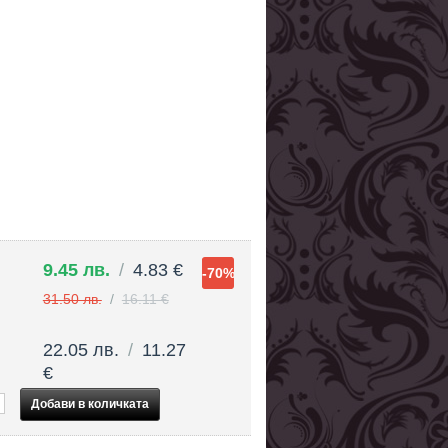
9.45 лв.
/
4.83 €
-70%
31.50 лв.
/
16.11 €
22.05 лв.
/
11.27
€