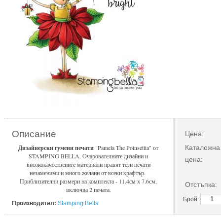
Описание
Цена:
Дизайнерски гумени печати
"Pamela The Poinsettia" от
Каталожна
STAMPING BELLA. Очарователните дизайни и
цена:
висококачествените материали правят тези печати
незаменими и много желани от всеки крафтър.
Приблизителни размери на комплекта - 11.4см х 7.6см,
Отстъпка:
включва 2 печата.
Брой:
Производител:
Stamping Bella