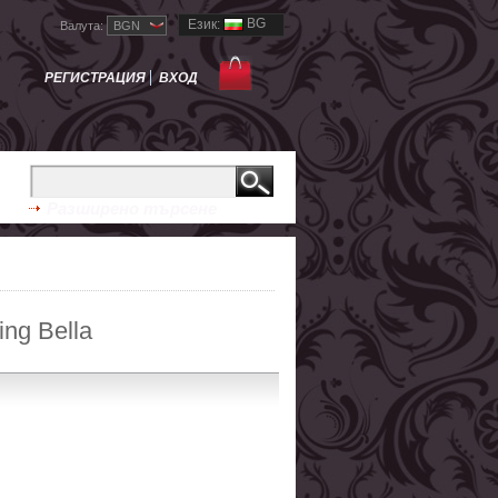
BG
Език:
Валута:
BGN
РЕГИСТРАЦИЯ
ВХОД
Разширено търсене
ing Bella