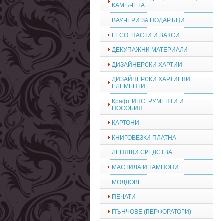
КАМЪЧЕТА
ВАУЧЕРИ ЗА ПОДАРЪЦИ
ГЕСО, ПАСТИ И ВАКСИ
ДЕКУПАЖНИ МАТЕРИАЛИ
ДИЗАЙНЕРСКИ ХАРТИИ
ДИЗАЙНЕРСКИ ХАРТИЕНИ
ЕЛЕМЕНТИ
Крафт ИНСТРУМЕНТИ И
ПОСОБИЯ
КАРТОНИ
КНИГОВЕЗКИ ПЛАТНА
ЛЕПЯЩИ СРЕДСТВА
МАСТИЛА И ТАМПОНИ
МОЛДОВЕ
ПЕЧАТИ
ПЪНЧОВЕ (ПЕРФОРАТОРИ)