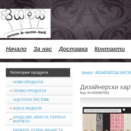
Начало
За нас
Доставка
Контакти
Категории продукти
Начало
›
ДИЗАЙНЕРСКИ ХАРТИ
НОВИ ПРОДУКТИ
Дизайнерски хар
ПРОМО ПРОДУКТИ
Код:
04-0250007001
АЦЕТАТНИ ЛИСТОВЕ
БОИ И АКЦЕНТИ
БРАДСОВЕ, АЙЛЕТИ, ПЕРЛИ И
КОПЧЕТА
БРОКАТИ, ПУДРИ, МЪНИСТА,