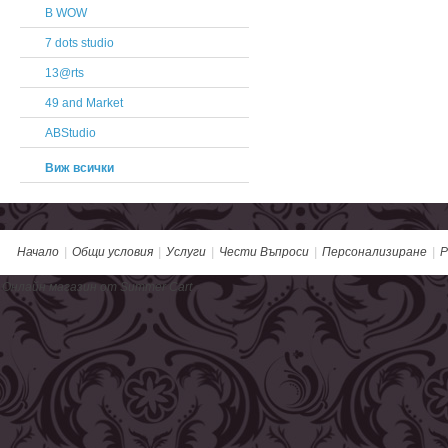
B WOW
7 dots studio
13@rts
49 and Market
ABStudio
Виж всички
Начало
|
Общи условия
|
Услуги
|
Чести Въпроси
|
Персонализиране
|
Р
Онлайн магазин от Summer Cart