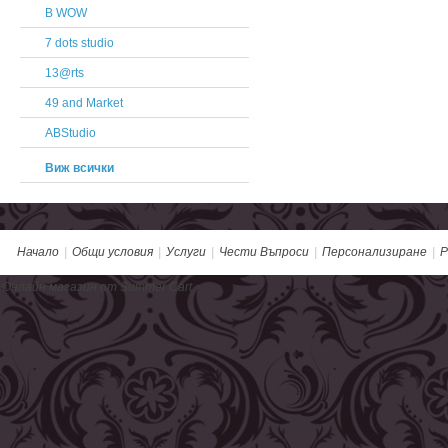
B WOW
7 dots studio
13@rts
49 and Market
ABStudio
Виж всички
Начало
|
Общи условия
|
Услуги
|
Чести Въпроси
|
Персонализиране
|
Р
Онлайн магазин от Summer Cart