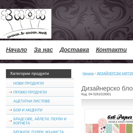
Начало
За нас
Доставка
Контакти
Категории продукти
Начало
›
ДИЗАЙНЕРСКИ ХАРТИ
НОВИ ПРОДУКТИ
Дизайнерско блок
ПРОМО ПРОДУКТИ
Код:
04-0261019001
АЦЕТАТНИ ЛИСТОВЕ
БОИ И АКЦЕНТИ
БРАДСОВЕ, АЙЛЕТИ, ПЕРЛИ И
КОПЧЕТА
БРОКАТИ, ПУДРИ, МЪНИСТА,