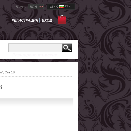
BG
Език:
Валута:
BGN
РЕГИСТРАЦИЯ
ВХОД
Разширено търсене
л", Сет 18
8