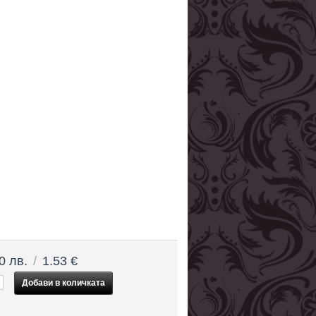
0 лв.
/
1.53 €