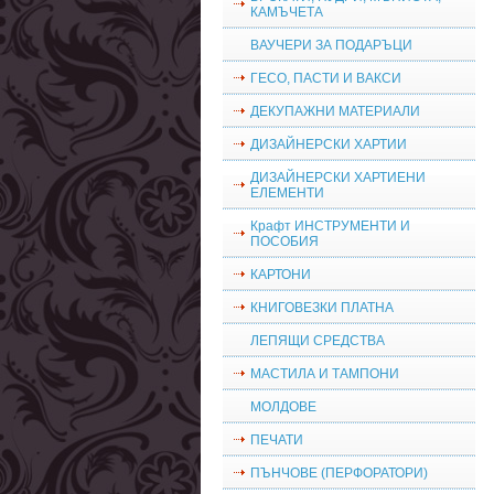
КАМЪЧЕТА
ВАУЧЕРИ ЗА ПОДАРЪЦИ
ГЕСО, ПАСТИ И ВАКСИ
ДЕКУПАЖНИ МАТЕРИАЛИ
ДИЗАЙНЕРСКИ ХАРТИИ
ДИЗАЙНЕРСКИ ХАРТИЕНИ
ЕЛЕМЕНТИ
Крафт ИНСТРУМЕНТИ И
ПОСОБИЯ
КАРТОНИ
КНИГОВЕЗКИ ПЛАТНА
ЛЕПЯЩИ СРЕДСТВА
МАСТИЛА И ТАМПОНИ
МОЛДОВЕ
ПЕЧАТИ
ПЪНЧОВЕ (ПЕРФОРАТОРИ)