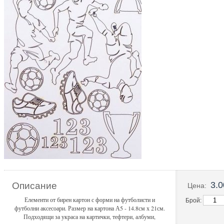
3.0
Описание
Цена:
Елементи от бирен картон с форми на футболисти и
Брой:
футболни аксесоари. Размер на картона А5 - 14.8см х 21см.
Подходящи за украса на картички, тефтери, албуми,