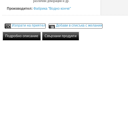
различни декорации и др.
Производител:
Фабрика "Водно конче"
Изпрати на приятел
Добави в списъка с желания
Подробно описание
Свързани продукти