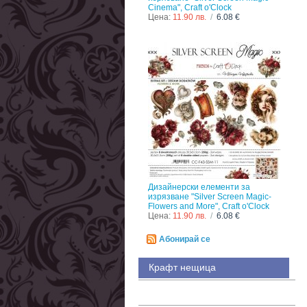
Cinema", Craft o'Clock
Цена:
11.90 лв.
/
6.08 €
Дизайнерски елементи за
изрязване "Silver Screen Magic-
Flowers and More", Craft o'Clock
Цена:
11.90 лв.
/
6.08 €
Абонирай се
Крафт нещица