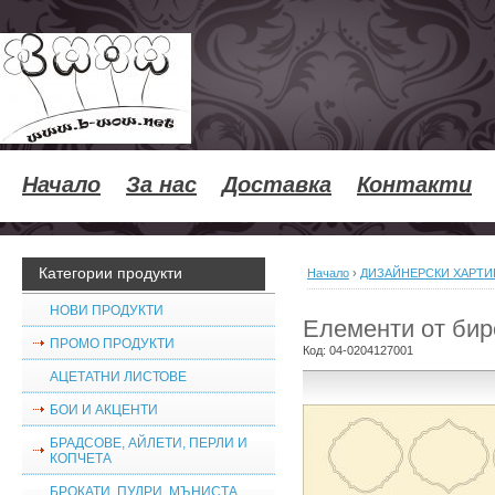
Начало
За нас
Доставка
Контакти
Категории продукти
Начало
›
ДИЗАЙНЕРСКИ ХАРТИ
НОВИ ПРОДУКТИ
Елементи от бире
ПРОМО ПРОДУКТИ
Код:
04-0204127001
АЦЕТАТНИ ЛИСТОВЕ
БОИ И АКЦЕНТИ
БРАДСОВЕ, АЙЛЕТИ, ПЕРЛИ И
КОПЧЕТА
БРОКАТИ, ПУДРИ, МЪНИСТА,