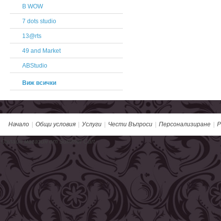
B WOW
7 dots studio
13@rts
49 and Market
ABStudio
Виж всички
Начало
|
Общи условия
|
Услуги
|
Чести Въпроси
|
Персонализиране
|
Р
Онлайн магазин от Summer Cart