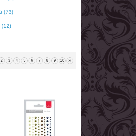
а (73)
 (12)
»
2
3
4
5
6
7
8
9
10