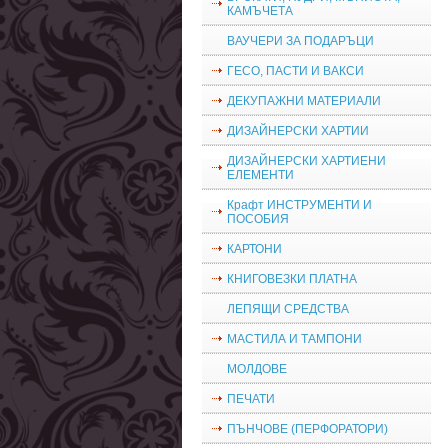
КАМЪЧЕТА
ВАУЧЕРИ ЗА ПОДАРЪЦИ
ГЕСО, ПАСТИ И ВАКСИ
ДЕКУПАЖНИ МАТЕРИАЛИ
ДИЗАЙНЕРСКИ ХАРТИИ
ДИЗАЙНЕРСКИ ХАРТИЕНИ
ЕЛЕМЕНТИ
Крафт ИНСТРУМЕНТИ И
ПОСОБИЯ
КАРТОНИ
КНИГОВЕЗКИ ПЛАТНА
ЛЕПЯЩИ СРЕДСТВА
МАСТИЛА И ТАМПОНИ
МОЛДОВЕ
ПЕЧАТИ
ПЪНЧОВЕ (ПЕРФОРАТОРИ)