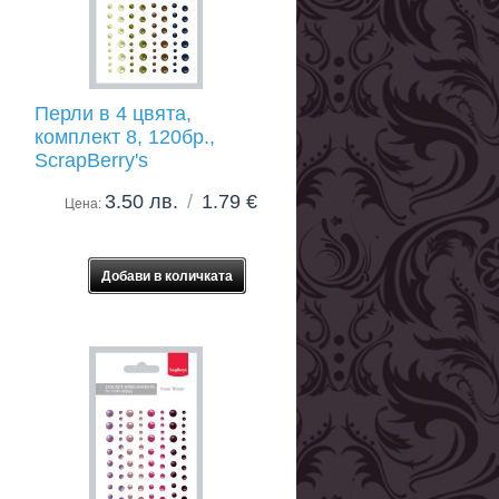
Перли в 4 цвята,
комплект 8, 120бр.,
ScrapBerry's
3.50 лв.
/
1.79 €
Цена: