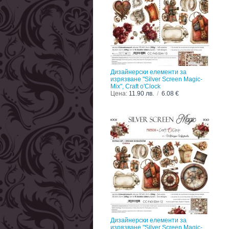
Дизайнерски елементи за
изрязване "Silver Screen Magic-
Mix", Craft o'Clock
Цена:
11.90 лв.
/
6.08 €
Дизайнерски елементи за
изрязване "Silver Screen Magic-