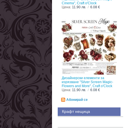
Cinema", Craft o'Clock
Цена:
11.90 лв.
/
6.08 €
Дизайнерски елементи за
изрязване "Silver Screen Magic-
Flowers and More", Craft o'Clock
Цена:
11.90 лв.
/
6.08 €
Абонирай се
Крафт нещица