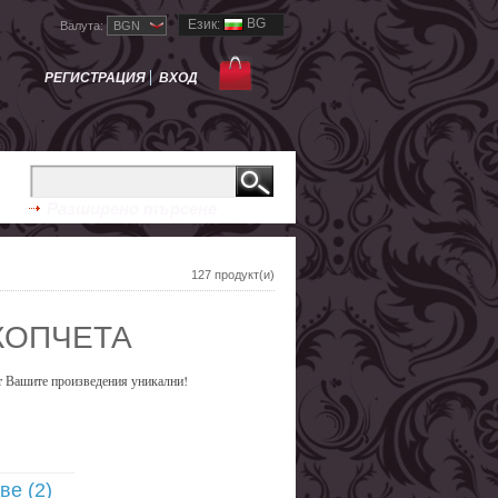
BG
Език:
Валута:
BGN
РЕГИСТРАЦИЯ
ВХОД
Разширено търсене
127 продукт(и)
 КОПЧЕТА
дат Вашите произведения уникални!
ве (2)