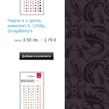
Перли в 4 цвята,
комплект 5, 120бр.,
ScrapBerry's
3.50 лв.
/
1.79 €
Цена: