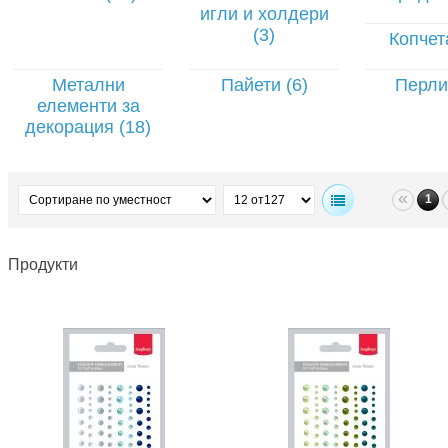
игли и холдери
(3)
Копчет
Метални
Пайети (6)
Перли
елементи за
декорация (18)
«
1
Продукти