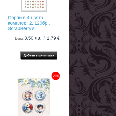
Перли в 4 цвята,
комплект 2, 120бр.,
ScrapBerry's
3.50 лв.
/
1.79 €
Цена:
-20%