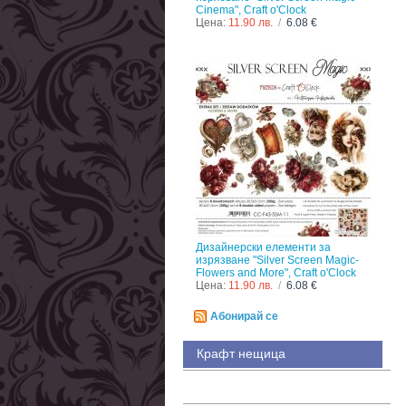
Cinema", Craft o'Clock
Цена:
11.90 лв.
/
6.08 €
Дизайнерски елементи за
изрязване "Silver Screen Magic-
Flowers and More", Craft o'Clock
Цена:
11.90 лв.
/
6.08 €
Абонирай се
Крафт нещица