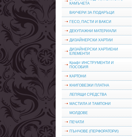
КАМЪЧЕТА
ВАУЧЕРИ ЗА ПОДАРЪЦИ
ГЕСО, ПАСТИ И ВАКСИ
ДЕКУПАЖНИ МАТЕРИАЛИ
ДИЗАЙНЕРСКИ ХАРТИИ
ДИЗАЙНЕРСКИ ХАРТИЕНИ
ЕЛЕМЕНТИ
Крафт ИНСТРУМЕНТИ И
ПОСОБИЯ
КАРТОНИ
КНИГОВЕЗКИ ПЛАТНА
ЛЕПЯЩИ СРЕДСТВА
МАСТИЛА И ТАМПОНИ
МОЛДОВЕ
ПЕЧАТИ
ПЪНЧОВЕ (ПЕРФОРАТОРИ)