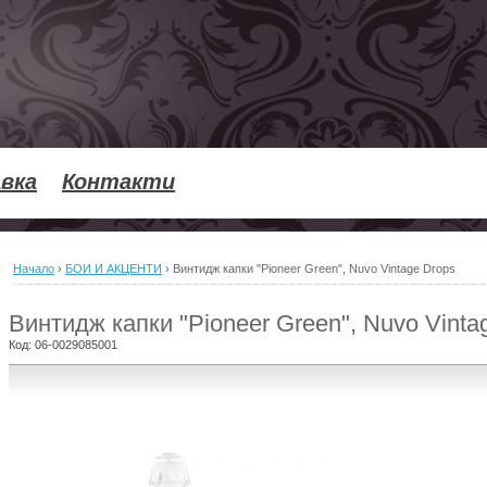
вка
Контакти
Начало
›
БОИ И АКЦЕНТИ
›
Винтидж капки "Pioneer Green", Nuvo Vintage Drops
Винтидж капки "Pioneer Green", Nuvo Vinta
Код:
06-0029085001