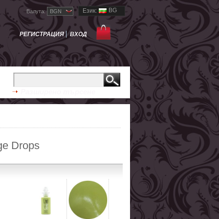
BG
Език:
Валута:
BGN
РЕГИСТРАЦИЯ
ВХОД
Разширено търсене
ge Drops