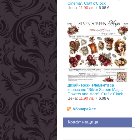
Cinema", Craft o'Clock
Цена:
11.90 лв.
/
6.08 €
Дизайнерски елементи за
изрязване "Silver Screen Magic-
Flowers and More", Craft o'Clock
Цена:
11.90 лв.
/
6.08 €
Абонирай се
Крафт нещица