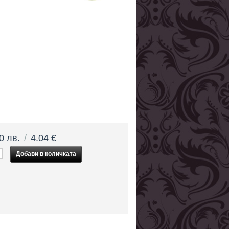
0 лв.
/
4.04 €