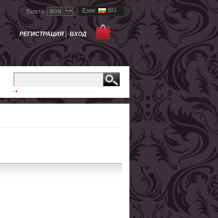
BG
Език:
Валута:
BGN
РЕГИСТРАЦИЯ
ВХОД
Разширено търсене