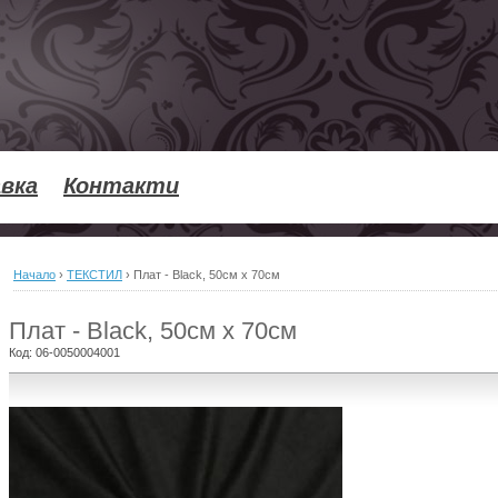
вка
Контакти
Начало
›
ТЕКСТИЛ
›
Плат - Black, 50см х 70см
Плат - Black, 50см х 70см
Код:
06-0050004001