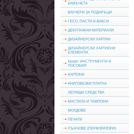
КАМЪЧЕТА
ВАУЧЕРИ ЗА ПОДАРЪЦИ
ГЕСО, ПАСТИ И ВАКСИ
ДЕКУПАЖНИ МАТЕРИАЛИ
ДИЗАЙНЕРСКИ ХАРТИИ
ДИЗАЙНЕРСКИ ХАРТИЕНИ
ЕЛЕМЕНТИ
Крафт ИНСТРУМЕНТИ И
ПОСОБИЯ
КАРТОНИ
КНИГОВЕЗКИ ПЛАТНА
ЛЕПЯЩИ СРЕДСТВА
МАСТИЛА И ТАМПОНИ
МОЛДОВЕ
ПЕЧАТИ
ПЪНЧОВЕ (ПЕРФОРАТОРИ)