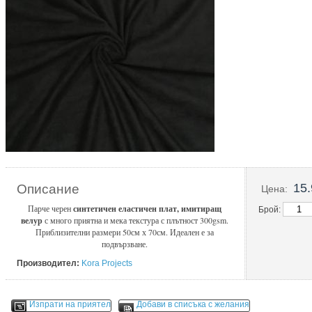
15.
Описание
Цена:
Парче черен
синтетичен еластичен плат, имитиращ
Брой:
велур
с много приятна и мека текстура с плътност 300gsm.
Приблизителни размери 50см х 70см. Идеален е за
подвързване.
Производител:
Kora Projects
Изпрати на приятел
Добави в списъка с желания