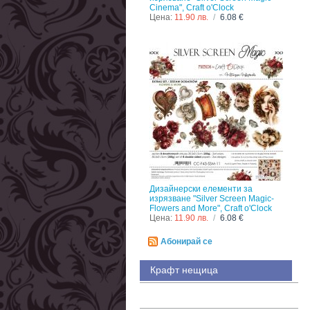
Cinema", Craft o'Clock
Цена:
11.90 лв.
/
6.08 €
Дизайнерски елементи за
изрязване "Silver Screen Magic-
Flowers and More", Craft o'Clock
Цена:
11.90 лв.
/
6.08 €
Абонирай се
Крафт нещица