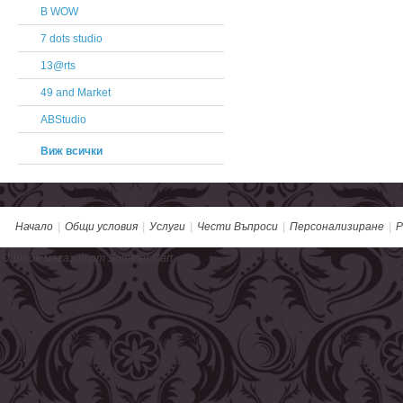
B WOW
7 dots studio
13@rts
49 and Market
ABStudio
Виж всички
Начало
|
Общи условия
|
Услуги
|
Чести Въпроси
|
Персонализиране
|
Р
Онлайн магазин от Summer Cart