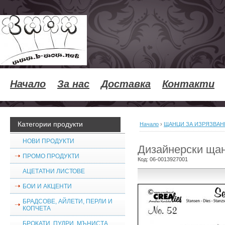
Начало
За нас
Доставка
Контакти
Категории продукти
Начало
›
ЩАНЦИ ЗА ИЗРЯЗВАН
НОВИ ПРОДУКТИ
Дизайнерски щан
ПРОМО ПРОДУКТИ
Код:
06-0013927001
АЦЕТАТНИ ЛИСТОВЕ
БОИ И АКЦЕНТИ
БРАДСОВЕ, АЙЛЕТИ, ПЕРЛИ И
КОПЧЕТА
БРОКАТИ, ПУДРИ, МЪНИСТА,