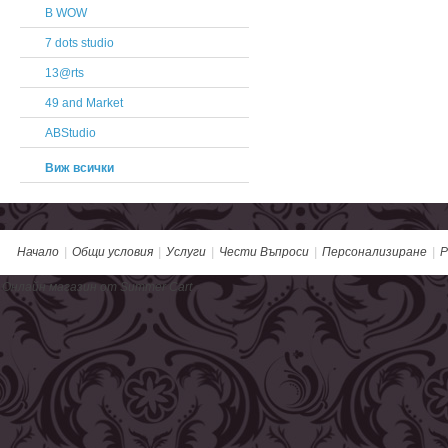
B WOW
7 dots studio
13@rts
49 and Market
ABStudio
Виж всички
Начало
|
Общи условия
|
Услуги
|
Чести Въпроси
|
Персонализиране
|
Р
Онлайн магазин от Summer Cart