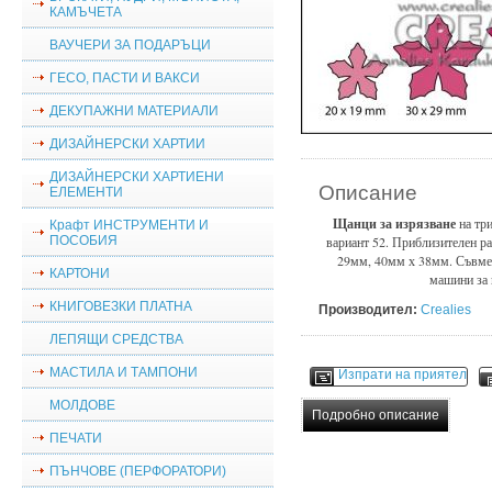
КАМЪЧЕТА
ВАУЧЕРИ ЗА ПОДАРЪЦИ
ГЕСО, ПАСТИ И ВАКСИ
ДЕКУПАЖНИ МАТЕРИАЛИ
ДИЗАЙНЕРСКИ ХАРТИИ
ДИЗАЙНЕРСКИ ХАРТИЕНИ
Описание
ЕЛЕМЕНТИ
Щанци за изрязване
на тр
Крафт ИНСТРУМЕНТИ И
ПОСОБИЯ
вариант 52. Приблизителен р
29мм, 40мм х 38мм. Съвмес
КАРТОНИ
машини за 
КНИГОВЕЗКИ ПЛАТНА
Производител:
Crealies
ЛЕПЯЩИ СРЕДСТВА
МАСТИЛА И ТАМПОНИ
Изпрати на приятел
МОЛДОВЕ
Подробно описание
ПЕЧАТИ
ПЪНЧОВЕ (ПЕРФОРАТОРИ)