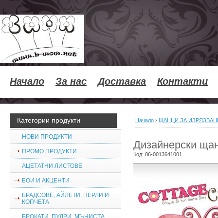
Начало
За нас
Доставка
Контакти
Категории продукти
Начало
›
ЩАНЦИ ЗА ИЗРЯЗВАН
НОВИ ПРОДУКТИ
Дизайнерски щанц
ПРОМО ПРОДУКТИ
Код:
06-0013641001
АЦЕТАТНИ ЛИСТОВЕ
БОИ И АКЦЕНТИ
БРАДСОВЕ, АЙЛЕТИ, ПЕРЛИ И
КОПЧЕТА
БРОКАТИ, ПУДРИ, МЪНИСТА,