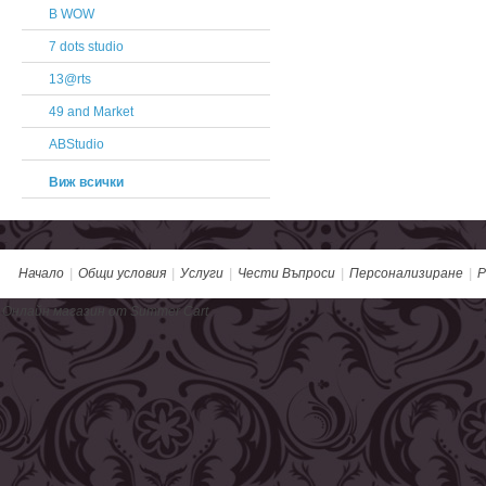
B WOW
7 dots studio
13@rts
49 and Market
ABStudio
Виж всички
Начало
|
Общи условия
|
Услуги
|
Чести Въпроси
|
Персонализиране
|
Р
Онлайн магазин от Summer Cart