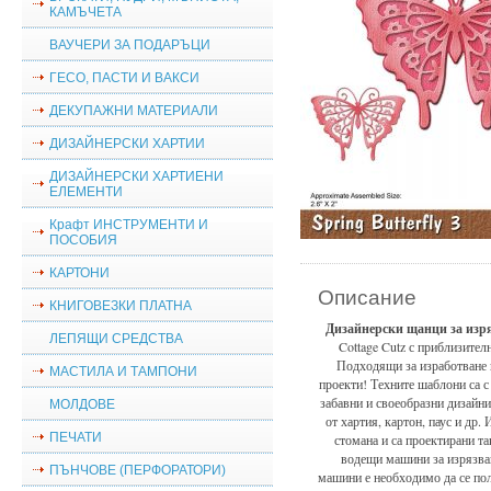
КАМЪЧЕТА
ВАУЧЕРИ ЗА ПОДАРЪЦИ
ГЕСО, ПАСТИ И ВАКСИ
ДЕКУПАЖНИ МАТЕРИАЛИ
ДИЗАЙНЕРСКИ ХАРТИИ
ДИЗАЙНЕРСКИ ХАРТИЕНИ
ЕЛЕМЕНТИ
Крафт ИНСТРУМЕНТИ И
ПОСОБИЯ
КАРТОНИ
Описание
КНИГОВЕЗКИ ПЛАТНА
Дизайнерски щанци за изр
ЛЕПЯЩИ СРЕДСТВА
Cottage Cutz с приблизителн
Подходящи за изработване 
МАСТИЛА И ТАМПОНИ
проекти! Техните шаблони са с
забавни и своеобразни дизайн
МОЛДОВЕ
от хартия, картон, паус и др.
ПЕЧАТИ
стомана и са проектирани так
водещи машини за изрязване
ПЪНЧОВЕ (ПЕРФОРАТОРИ)
машини е необходимо да се по