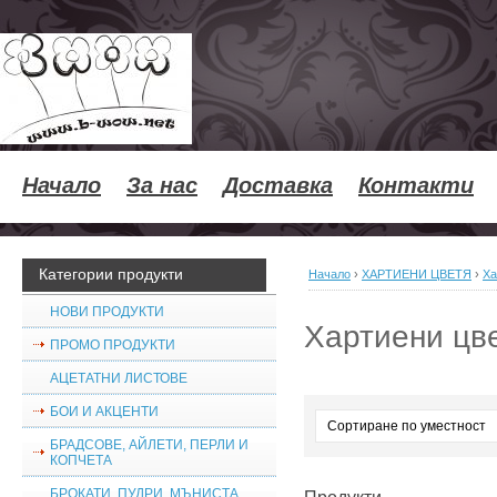
Начало
За нас
Доставка
Контакти
Категории продукти
Начало
›
ХАРТИЕНИ ЦВЕТЯ
›
Ха
НОВИ ПРОДУКТИ
Хартиени цв
ПРОМО ПРОДУКТИ
АЦЕТАТНИ ЛИСТОВЕ
БОИ И АКЦЕНТИ
БРАДСОВЕ, АЙЛЕТИ, ПЕРЛИ И
КОПЧЕТА
БРОКАТИ, ПУДРИ, МЪНИСТА,