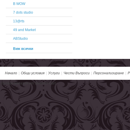
B WOW
7 dots studio
13@rts
49 and Market
ABStudio
Виж всички
Начало
|
Общи условия
|
Услуги
|
Чести Въпроси
|
Персонализиране
|
Р
Онлайн магазин от Summer Cart