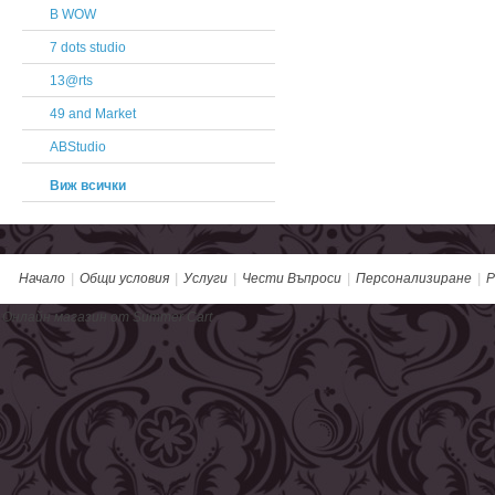
B WOW
7 dots studio
13@rts
49 and Market
ABStudio
Виж всички
Начало
|
Общи условия
|
Услуги
|
Чести Въпроси
|
Персонализиране
|
Р
Онлайн магазин от Summer Cart