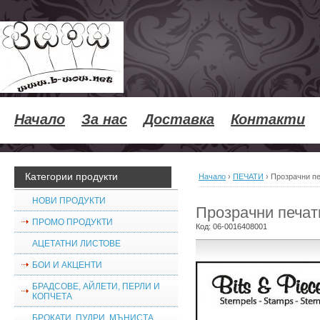
Начало
За нас
Доставка
Контакти
Категории продукти
Начало
›
ПЕЧАТИ
›
Прозрачни пе
НОВИ ПРОДУКТИ
Прозрачни печати
ПРОМО ПРОДУКТИ
Код:
06-0016408001
АЦЕТАТНИ ЛИСТОВЕ
БОИ И АКЦЕНТИ
БРАДСОВЕ, АЙЛЕТИ, ПЕРЛИ И
КОПЧЕТА
БРОКАТИ, ПУДРИ, МЪНИСТА,