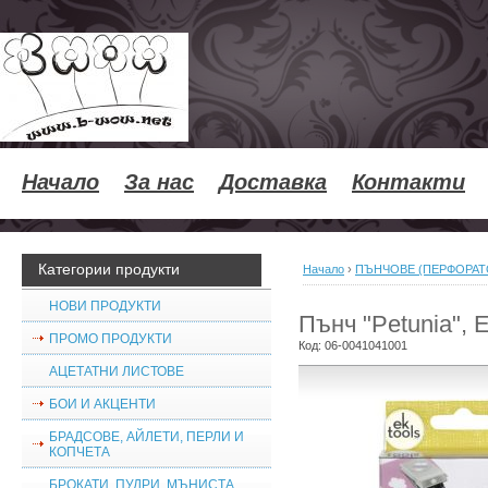
Начало
За нас
Доставка
Контакти
Категории продукти
Начало
›
ПЪНЧОВЕ (ПЕРФОРАТ
НОВИ ПРОДУКТИ
Пънч "Petunia", 
ПРОМО ПРОДУКТИ
Код:
06-0041041001
АЦЕТАТНИ ЛИСТОВЕ
БОИ И АКЦЕНТИ
БРАДСОВЕ, АЙЛЕТИ, ПЕРЛИ И
КОПЧЕТА
БРОКАТИ, ПУДРИ, МЪНИСТА,