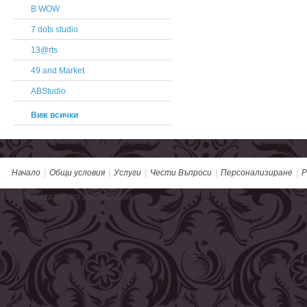
B WOW
7 dots studio
13@rts
49 and Market
ABStudio
Виж всички
Начало
|
Общи условия
|
Услуги
|
Чести Въпроси
|
Персонализиране
|
Р
Онлайн магазин от Summer Cart