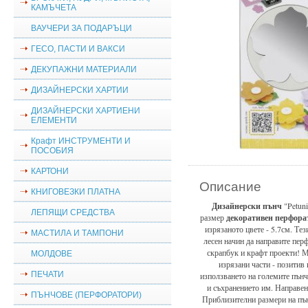
КАМЪЧЕТА
ВАУЧЕРИ ЗА ПОДАРЪЦИ
ГЕСО, ПАСТИ И ВАКСИ
ДЕКУПАЖНИ МАТЕРИАЛИ
ДИЗАЙНЕРСКИ ХАРТИИ
ДИЗАЙНЕРСКИ ХАРТИЕНИ
ЕЛЕМЕНТИ
Крафт ИНСТРУМЕНТИ И
ПОСОБИЯ
КАРТОНИ
Описание
КНИГОВЕЗКИ ПЛАТНА
Дизайнерски пънч
"Petun
ЛЕПЯЩИ СРЕДСТВА
размер
декоративен
перфора
изрязаното цвете - 5.7см. Те
МАСТИЛА И ТАМПОНИ
лесен начин да направите пе
скрапбук и крафт проекти! М
МОЛДОВЕ
изрязани части - позитив 
ПЕЧАТИ
използването на големите пън
и съхранението им. Направени
ПЪНЧОВЕ (ПЕРФОРАТОРИ)
Приблизителни размери на пън